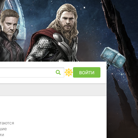
ВОЙТИ
етаются
шие
ми