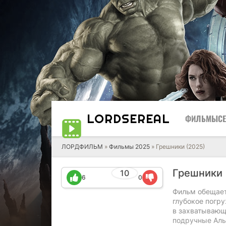
LORD
SEREAL
ФИЛЬМЫ
С
ЛОРДФИЛЬМ
»
Фильмы 2025
» Грешники (2025)
Грешники 
10
6
0
Фильм обещает
глубокое погр
в захватывающ
подручные Аль