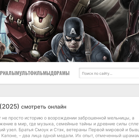
ЕРИАЛЫ
МУЛЬТФИЛЬМЫ
ДОРАМЫ
(2025)
смотреть онлайн
 не просто историю о возрождении заброшенной мельницы, а
ужение в мир, где музыка, семейные тайны и древние силы спл
ий узел. Братья Смоук и Стэк, ветераны Первой мировой и быв
 Капоне, – два лица одной медали. Их опыт, отмеченный шрама