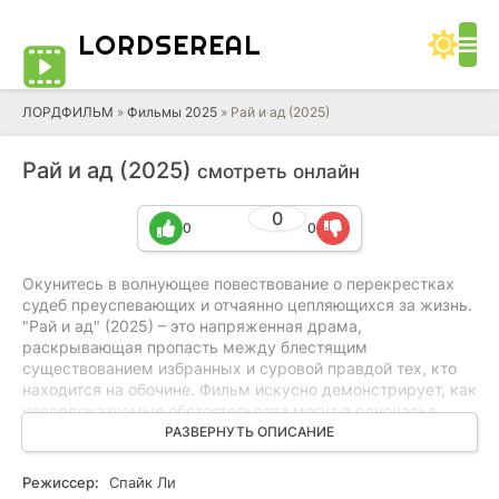
LORD
SEREAL
ЛОРДФИЛЬМ
»
Фильмы 2025
» Рай и ад (2025)
Рай и ад (2025)
смотреть онлайн
0
0
0
Окунитесь в волнующее повествование о перекрестках
судеб преуспевающих и отчаянно цепляющихся за жизнь.
"Рай и ад" (2025) – это напряженная драма,
раскрывающая пропасть между блестящим
существованием избранных и суровой правдой тех, кто
находится на обочине. Фильм искусно демонстрирует, как
непредсказуемые обстоятельства могут в одночасье
изменить судьбу, разрушив привычный порядок вещей. В
РАЗВЕРНУТЬ ОПИСАНИЕ
центре сюжета – персонаж, вовлеченный в беспощадную
борьбу, где его моральные устои подвергаются
Режиссер:
Спайк Ли
серьезным испытаниям. Сумеет ли он не потерять себя в