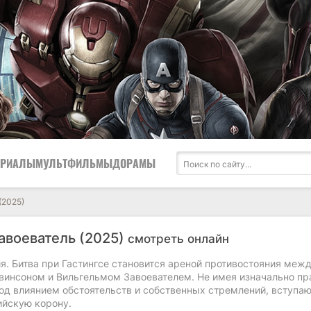
ЕРИАЛЫ
МУЛЬТФИЛЬМЫ
ДОРАМЫ
(2025)
завоеватель (2025)
смотреть онлайн
ия. Битва при Гастингсе становится ареной противостояния меж
винсоном и Вильгельмом Завоевателем. Не имея изначально пр
под влиянием обстоятельств и собственных стремлений, вступаю
ийскую корону.