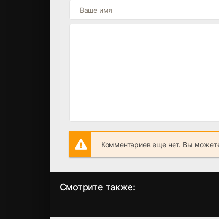
Комментариев еще нет. Вы можете
Смотрите также:
Закон и порядок
Обвинитель (202
+ 22 серия