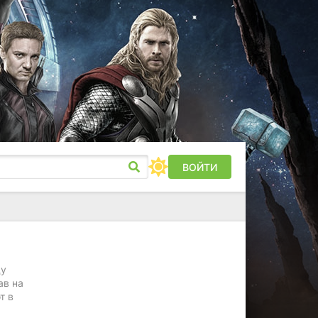
ВОЙТИ
ду
ав на
т в