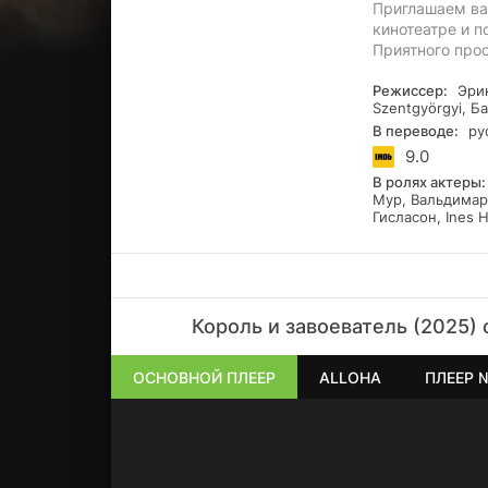
Приглашаем вас
кинотеатре и п
Приятного про
Режиссер:
Эрик
Szentgyörgyi, Б
В переводе:
рус
9.0
В ролях актеры:
Мур, Вальдимар 
Гисласон, Ines 
Король и завоеватель (2025)
ОСНОВНОЙ ПЛЕЕР
ALLOHA
ПЛЕЕР 