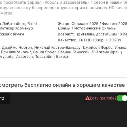
 посмотреть сериал «Король и завоеватель» 1 сезон в нашем о
огрузиться в эту беспрецедентную историю в отличном HD качес
смотра!
 Лейжонборг, Bálint
Жанр:
Сериалы 2025 / Фильмы 2025
альтасар Кормакур
Драмы / Исторические фильмы
ская озвучка
Возраст:
зрителям, достигшим 18 л
Качество:
Full HD 1080p, HD 720p
Джеймс Нортон, Николай Костер-Вальдау, Джейсон Форбс, Иланд
Ёрн Флигенринг, Calum Sivyer, Свеинн Геирссон, Бьёргвин Франц
Høysæter Asserson, Торстейнн Бахман
 смотреть бесплатно онлайн в хорошем качестве
Есть жалоба?
№2