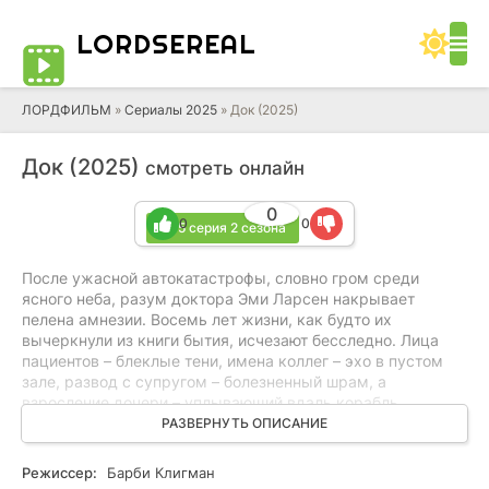
LORD
SEREAL
ЛОРДФИЛЬМ
»
Сериалы 2025
» Док (2025)
Док (2025)
смотреть онлайн
0
0
0
+ 15 серия 2 сезона
После ужасной автокатастрофы, словно гром среди
ясного неба, разум доктора Эми Ларсен накрывает
пелена амнезии. Восемь лет жизни, как будто их
вычеркнули из книги бытия, исчезают бесследно. Лица
пациентов – блеклые тени, имена коллег – эхо в пустом
зале, развод с супругом – болезненный шрам, а
взросление дочери – уплывающий вдаль корабль,
которого уже не догнать. Подобно птице Феникс, она
РАЗВЕРНУТЬ ОПИСАНИЕ
возвращается к врачебной практике, но былое величие
утрачено. Ей приходится вновь встать на первую ступень,
Режиссер:
Барби Клигман
стать интерном, чтобы заново постигать азы профессии,