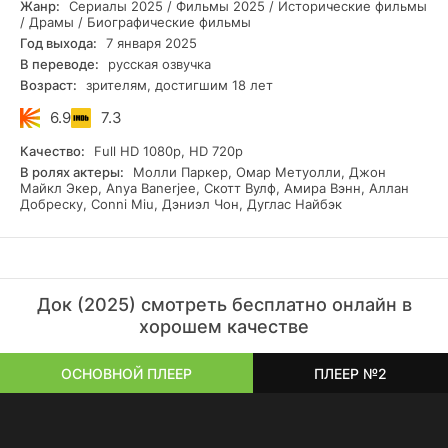
Жанр:
Сериалы 2025 / Фильмы 2025 / Исторические фильмы
словно неопытному птенцу, делающему первые шаги в
/ Драмы / Биографические фильмы
огромном мире медицины.
Год выхода:
7 января 2025
Приглашаем вас посмотреть сериал «Док» 1,2 сезон в
В переводе:
русская озвучка
нашем онлайн-кинотеатре и погрузиться в эту
Возраст:
зрителям, достигшим 18 лет
беспрецедентную историю в отличном HD качестве.
Приятного просмотра!
6.9
7.3
Качество:
Full HD 1080p, HD 720p
В ролях актеры:
Молли Паркер, Омар Метуолли, Джон
Майкл Экер, Anya Banerjee, Скотт Вулф, Амира Вэнн, Аллан
Добреску, Conni Miu, Дэниэл Чон, Дуглас Найбэк
Док (2025) смотреть бесплатно онлайн в
хорошем качестве
ОСНОВНОЙ ПЛЕЕР
ПЛЕЕР №2