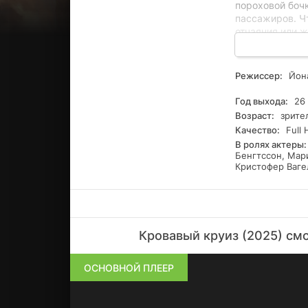
пороховой бочк
пассажиров. Ч
отчаяния или ж
Приглашаем ва
кинотеатре и п
Приятного про
Режиссер:
Йона
Год выхода:
26 
Возраст:
зрите
Качество:
Full 
В ролях актеры:
Бенгтссон, Мари
Кристофер Ваге
Кровавый круиз (2025) см
ОСНОВНОЙ ПЛЕЕР