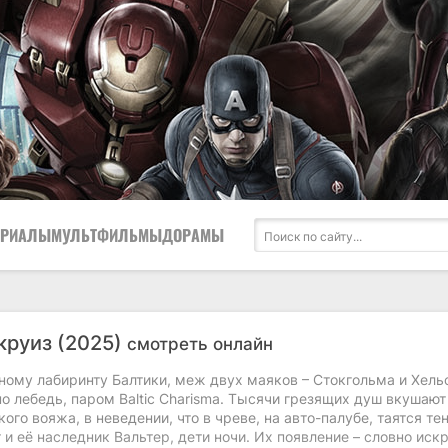
ЕРИАЛЫ
МУЛЬТФИЛЬМЫ
ДОРАМЫ
круиз (2025)
смотреть онлайн
ному лабиринту Балтики, меж двух маяков – Стокгольма и Хель
но лебедь, паром Baltic Charisma. Тысячи грезящих душ вкушают
ого вояжа, в неведении, что в чреве, на авто-палубе, таятся тен
и её наследник Вальтер, дети ночи. Их появление – словно искр