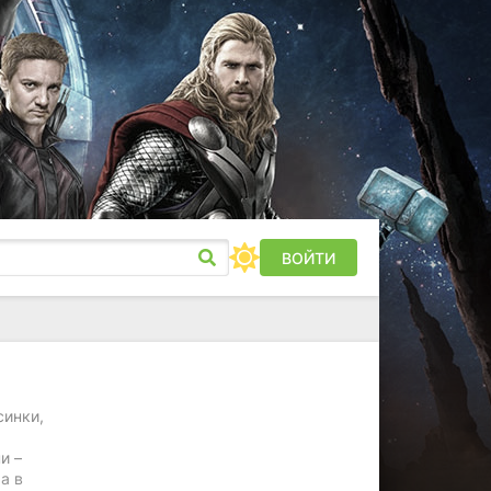
ВОЙТИ
синки,
и –
а в