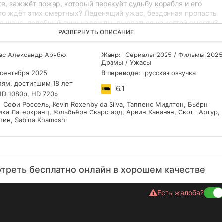
е, зажжёт пожар, который перекуёт судьбу корабля и его
то ждёт этих смертных? Леденящий ужас, бездонная пропасть
е шанс, подобный лучу надежды, вырваться из когтей смерти?
с посмотреть сериал «Кровавый круиз» 1 сезон в нашем онлайн
РАЗВЕРНУТЬ ОПИСАНИЕ
огрузиться в эту беспрецедентную историю в отличном HD качес
смотра!
с Александр Арнбю
Жанр:
Сериалы 2025 / Фильмы 2025
Драмы / Ужасы
сентября 2025
В переводе:
русская озвучка
лям, достигшим 18 лет
6.1
HD 1080p, HD 720p
Софи Россель, Kevin Roxenby da Silva, Таппенс Мидлтон, Бьёрн
ка Лагеркранц, Кольбьёрн Скарсгард, Арвин Кананян, Скотт Артур,
лин, Sabina Khamoshi
отреть бесплатно онлайн в хорошем качестве
Есть жалоба?