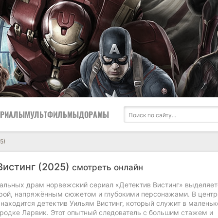
ЕРИАЛЫ
МУЛЬТФИЛЬМЫ
ДОРАМЫ
5)
Вистинг (2025)
смотреть онлайн
альных драм норвежский сериал «Детектив Вистинг» выделяет
рой, напряжённым сюжетом и глубокими персонажами. В центр
находится детектив Уильям Вистинг, который служит в маленьк
родке Ларвик. Этот опытный следователь с большим стажем и