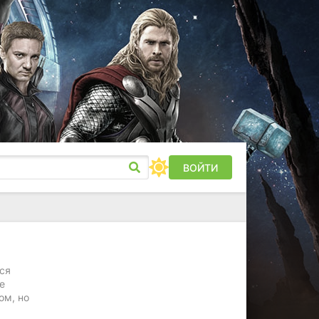
ВОЙТИ
ся
е
ом, но