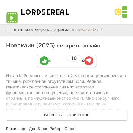
LORD
SEREAL
ЛОРДФИЛЬМ
»
Зарубежные фильмы
» Новокаин (2025)
Новокаин (2025)
смотреть онлайн
10
4
0
Натан Кейн жил в тишине, не той, что дарит уединение, а в
тишине, рождённой отсутствием боли. Редкое
генетическое отклонение лишило его этого
фундаментального ощущения, превратив жизнь в
странный, причудливый эксперимент. Мир вокруг него
пульсировал ощущениями, которые он мог лишь
наблюдать, как сторонний зритель захватывающего, но
чужого спектакля. Он был призраком, скользящим по
РАЗВЕРНУТЬ ОПИСАНИЕ
острым граням реальности, не чувствуя ни царапин
судьбы, ни её глубоких ран.
Режиссер:
Дэн Берк, Роберт Олсен
Его существование – это бесконечный ряд