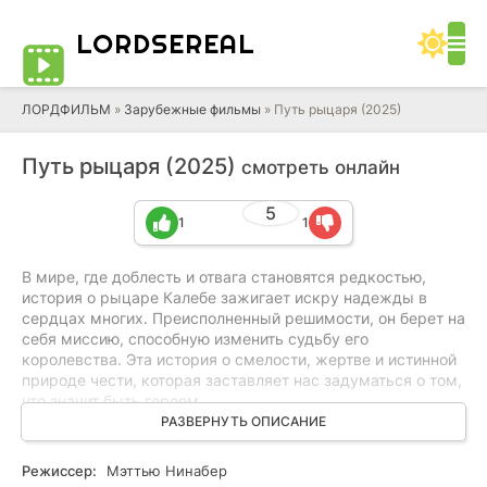
LORD
SEREAL
ЛОРДФИЛЬМ
»
Зарубежные фильмы
» Путь рыцаря (2025)
Путь рыцаря (2025)
смотреть онлайн
5
1
1
В мире, где доблесть и отвага становятся редкостью,
история о рыцаре Калебе зажигает искру надежды в
сердцах многих. Преисполненный решимости, он берет на
себя миссию, способную изменить судьбу его
королевства. Эта история о смелости, жертве и истинной
природе чести, которая заставляет нас задуматься о том,
что значит быть героем.
Калеб, рыцарь с благородным сердцем, знал, что его
РАЗВЕРНУТЬ ОПИСАНИЕ
долг перед королевством требует от него не только
физической силы, но и моральной стойкости.
Режиссер:
Мэттью Нинабер
Надвигающаяся тьма угрожала всему, что он любил, и его