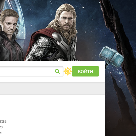
ВОЙТИ
гда
ия
я,