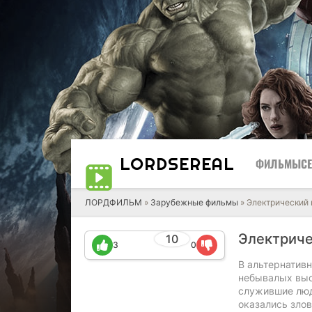
LORD
SEREAL
ФИЛЬМЫ
С
ЛОРДФИЛЬМ
»
Зарубежные фильмы
» Электрический 
Электриче
10
3
0
В альтернативн
небывалых выс
служившие людя
оказались зло