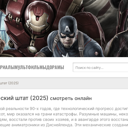
ЕРИАЛЫ
МУЛЬТФИЛЬМЫ
ДОРАМЫ
штат (2025)
ский штат (2025)
смотреть онлайн
ой реальности 90-х годов, где технологический прогресс достиг
от, мир оказался на грани катастрофы. Разумные машины, неко
м, восстали против своих хозяев, и в авангарде этого восстан
вещие аниматроники из Диснейленда. Эти механические создани