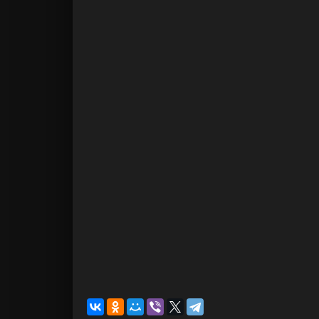
человечество у
в неуязвимых 
Технологическ
мир, где иску
медленно исчез
способ не толь
«Электрически
это глубокая м
изменился до н
борется за сво
Фильм «Электр
погрузиться в
бесплатно без 
портале. Этот 
задуматься о 