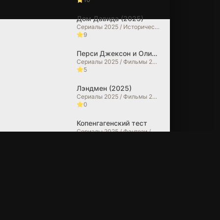
Дом Давида (2025)
Сериалы 2025 / Исторические фильмы / Фильмы 2025 / Фильмы в 4K
9
Перси Джексон и Олимпийцы (2025)
Сериалы 2025 / Фильмы 2025 / Фэнтези / Фильмы-приключения / Боевики / Зарубежные сериалы / Фильмы в 4K
5
Лэндмен (2025)
Сериалы 2025 / Фильмы 2025 / Драмы / Зарубежные сериалы
0
Копенгагенский тест
Сериалы 2025 / Фэнтези / Фантастические / Боевики / Зарубежные сериалы
10
Очень странные дела (2025)
Сериалы 2025 / Фильмы 2025 / Ужасы / Триллеры / Драмы / Детективы / Фэнтези / Фантастические / Фильмы в 4K / Зарубежные сериалы
6.7
Из многих (2025)
Сериалы 2025 / Фильмы 2025 / Драмы / Фантастические / Зарубежные сериалы
10