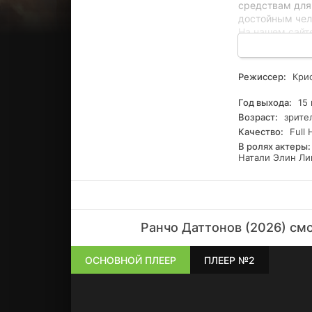
средствам для
достойным чел
На нашем сайт
смотреть все э
озвучке. Для п
формате Full H
Режиссер:
Крис
Год выхода:
15 
Возраст:
зрите
Качество:
Full 
В ролях актеры:
Натали Элин Лин
Ранчо Даттонов (2026) см
ОСНОВНОЙ ПЛЕЕР
ПЛЕЕР №2