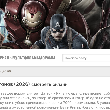
ЕРИАЛЫ
МУЛЬТФИЛЬМЫ
ДОРАМЫ
 (2026)
тонов (2026)
смотреть онлайн
ставшее домом для Бет Даттон и Рипа Уилера, олицетворяет со
у они стремились, за который сражались и который едва не ст
ку они глубоко привязались к своим 7000 акрам земли. В усло
аний и ожесточенной конкуренции Бет и Рип прибегают к любы