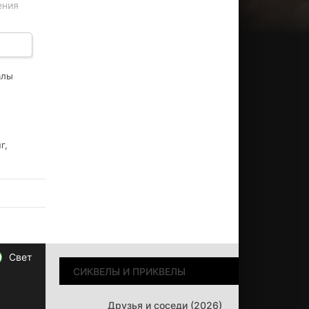
ения
й
 в
алы
г,
Свет
СИКВЕЛЫ И ПРИКВЕЛЫ
Друзья и соседи (2026)