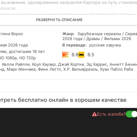
 выживания, одновременно направляя Картера на путь становл
овеком.
е каждый желающий имеет возможность абсолютно бесплатно
пизоды 1 сезон сериал "Ранчо Даттонов" (2026) онлайн в русско
РАЗВЕРНУТЬ ОПИСАНИЕ
росмотра не требуется регистрация, а качество видео доступно
D и даже UHD 4K.
тина Ворос
Жанр:
Зарубежные сериалы / Сери
2026 года / Драмы / Фильмы 2026
мая 2026 года
В переводе:
русская озвучка
лям, достигшим 18 лет
8.8
8.5
HD 1080p, HD 720p
Келли Райлли, Коул Хаузер, Джай Кортни, Эд Харрис, Аннетт Бенин
д, Марк Менчака, Финн Литтл, Х.Р. Вильярреаль, Хуан Пабло Раба
отреть бесплатно онлайн в хорошем качестве
Есть жалоба?