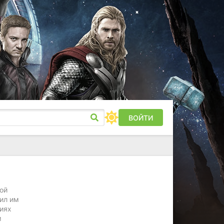
ВОЙТИ
бой
оил им
виях
м