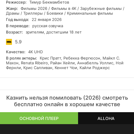
Режиссер:
Тимур Бекмамбетов
— сверхинтеллектуальный искусственный интеллект, чьи
Жанр:
Фильмы 2026 / Фильмы в 4K / Зарубежные фильмы /
алгоритмы не допускают колебаний или сострадания.
Драмы / Триллеры / Боевики / Криминальные фильмы
Чтобы спастись, Крис должен совершить невозможное:
Год выхода:
22 января 2026
раскрыть личность истинного преступника и
В переводе:
русская озвучка
опровергнуть обвинения, обращаясь к холодной логике,
Возраст:
зрителям, достигшим 18 лет
которая, кажется, уже вынесла ему вердикт. Каждое
мгновение имеет решающее значение, а единственным
5.9
свидетелем выступает город, пронизанный системой
наблюдения, который, возможно, стал немым очевидцем
Качество:
4K UHD
произошедшего.
В ролях актеры:
Крис Пратт, Ребекка Фергюсон, Майкл С.
На нашем сайте каждый желающий имеет возможность
Махон, Renata Ribeiro, Райан Хейли, Аннабелль Уоллис, Ной
Фернли, Крис Салливан, Кеннет Чои, Кайли Роджерс
абсолютно бесплатно смотреть фильм "Казнить нельзя
помиловать" (2026) онлайн в русской озвучке. Для
просмотра не требуется регистрация, а качество видео
доступно в формате Full HD и даже UHD 4K.
Казнить нельзя помиловать (2026) смотреть
бесплатно онлайн в хорошем качестве
ОСНОВНОЙ ПЛЕЕР
ALLOHA