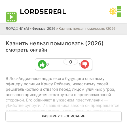
LORD
SEREAL
ЛОРДФИЛЬМ
»
Фильмы 2026
» Казнить нельзя помиловать (2026)
Казнить нельзя помиловать (2026)
смотреть онлайн
0
0
1
В Лос-Анджелесе недалекого будущего опытному
офицеру полиции Крису Рейвену, известному своей
решительностью и отвагой перед лицом уличных угроз,
внезапно приходится столкнуться с противозаконной
стороной. Его обвиняют в ужасном преступлении —
убийстве супруги. Из защитника закона он превращается
в главного подозреваемого, и его участь решается не
судом присяжных, а безличным механизмом. У Криса
РАЗВЕРНУТЬ ОПИСАНИЕ
остается всего полтора часа. Его судьей, следователем и
возможным вершителем приговора выступает «Арбитр»