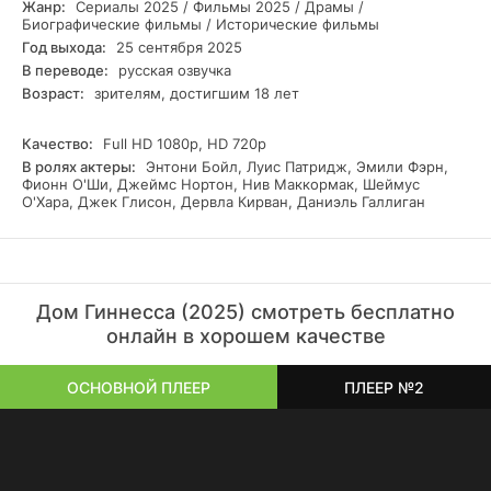
Жанр:
Сериалы 2025 / Фильмы 2025 / Драмы /
истории, стремящийся обрести свой порт в этом мире,
Биографические фильмы / Исторические фильмы
где пиво – не просто напиток, а символ империи,
Год выхода:
25 сентября 2025
построенной на "пенном фундаменте" фамилии Гиннесс.
В переводе:
русская озвучка
Быть или не быть наследником – вот в чем вопрос,
Возраст:
зрителям, достигшим 18 лет
стоящий перед каждым из них, как Дамоклов меч.
Приглашаем вас посмотреть сериал «Дом Гиннесса» 1
сезон в нашем онлайн-кинотеатре и погрузиться в эту
Качество:
Full HD 1080p, HD 720p
беспрецедентную историю в отличном HD качестве.
В ролях актеры:
Энтони Бойл, Луис Патридж, Эмили Фэрн,
Приятного просмотра!
Фионн О'Ши, Джеймс Нортон, Нив Маккормак, Шеймус
О'Хара, Джек Глисон, Дервла Кирван, Даниэль Галлиган
Дом Гиннесса (2025) смотреть бесплатно
онлайн в хорошем качестве
ОСНОВНОЙ ПЛЕЕР
ПЛЕЕР №2