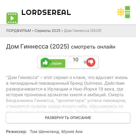
LORD
SEREAL
ЛОРДФИЛЬМ
»
Сериалы 2025
» Дом Гиннесса (2025)
Дом Гиннесса (2025)
смотреть онлайн
10
1
0
+ 8 серия
"Дом Гиннесса" – этот сериал о клане, что вдыхает жизнь
в легендарный пивоваренный бренд Guinness. Действие
разворачивается в Ирландии и Нью-Йорке 19 века, где
история пронизана ароматом хмеля и амбиций. Смерть
Бенджамина Гиннесса, "архитектора" успеха пивоварни,
становится громом среди ясного неба, обрушиваясь на
его четверых отпрысков. Артур, Эдвард, Энн и Бен
которым предстоит унаследовать не только богатство, но
РАЗВЕРНУТЬ ОПИСАНИЕ
и груз семейной кармы. Судьбы их переплетаются,
словно хмель и солод в чане, предвещая взлеты и
Режиссер:
Том Шенкленд, Муния Аки
падения. Каждый из них – корабль, плывущий по волнам