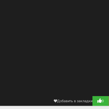
но в этом выборе кроется суть человеческой природы.
е каждый желающий имеет возможность абсолютно бесплатно
ал "Последний выживший самурай" 1-2 сезон онлайн в русской
росмотра не требуется регистрация, а качество видео доступно
D и даже UHD 4K.
Добавить в закладки
0