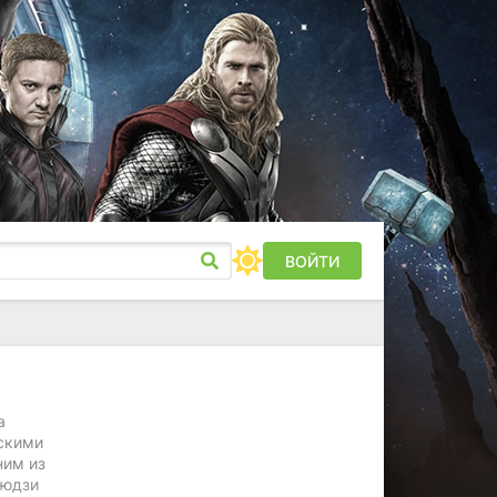
ВОЙТИ
а
ескими
ним из
рюдзи