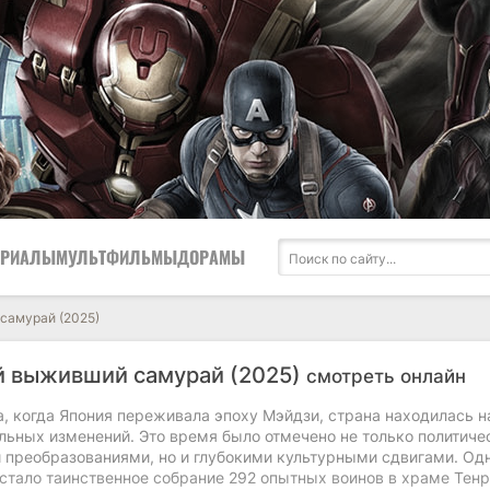
ЕРИАЛЫ
МУЛЬТФИЛЬМЫ
ДОРАМЫ
самурай (2025)
 выживший самурай (2025)
смотреть онлайн
а, когда Япония переживала эпоху Мэйдзи, страна находилась н
ельных изменений. Это время было отмечено не только политич
 преобразованиями, но и глубокими культурными сдвигами. Од
 стало таинственное собрание 292 опытных воинов в храме Тен