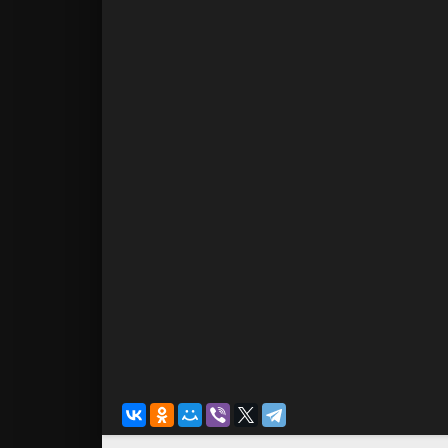
жизнь? И имен
На нашем сайт
смотреть сери
озвучке. Для п
формате Full H